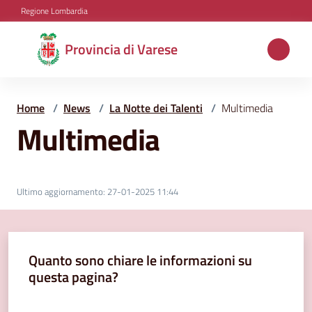
Vai al contenuto
Vai alla navigazione
Vai al footer
Regione Lombardia
Provincia
Provincia di Varese
di
Varese
Home
/
News
/
La Notte dei Talenti
/
Multimedia
Multimedia
Aree
tematiche
Ultimo aggiornamento
:
27-01-2025 11:44
Amministrazione
Quanto sono chiare le informazioni su
questa pagina?
Servizi
e
Valuta da 1 a 5 stelle