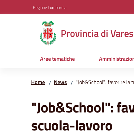
Vai al contenuto
Vai alla navigazione
Vai al footer
Regione Lombardia
Provincia di Vares
Aree tematiche
Amministrazio
Home
News
"Job&School": favorire la 
/
/
Salta al contenuto
"Job&School": fav
scuola-lavoro