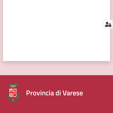
segnalazioni
Valuta da 1 a 5 stelle
News
Menu selezionato
Eventi
Seguici
su
Provincia di Varese