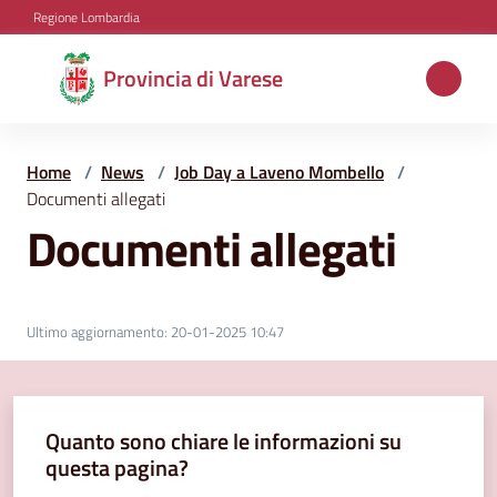
Vai al contenuto
Vai alla navigazione
Vai al footer
Regione Lombardia
Provincia
Provincia di Varese
di
Varese
Home
/
News
/
Job Day a Laveno Mombello
/
Documenti allegati
Documenti allegati
Aree
tematiche
Ultimo aggiornamento
:
20-01-2025 10:47
Amministrazione
Quanto sono chiare le informazioni su
Servizi
questa pagina?
e