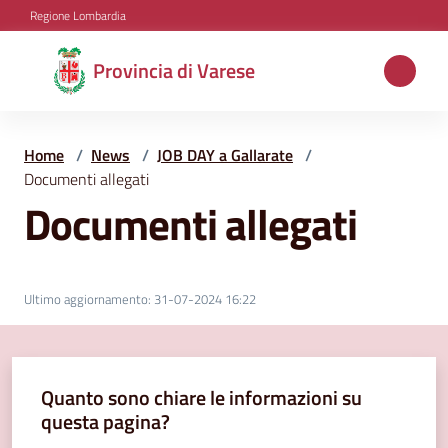
Vai al contenuto
Vai alla navigazione
Vai al footer
Regione Lombardia
Provincia
Provincia di Varese
di
Varese
Home
/
News
/
JOB DAY a Gallarate
/
Documenti allegati
Documenti allegati
Aree
tematiche
Ultimo aggiornamento
:
31-07-2024 16:22
Amministrazione
Quanto sono chiare le informazioni su
Servizi
questa pagina?
e