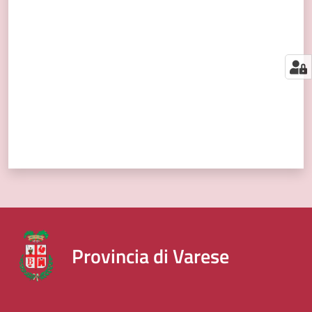
segnalazioni
Valuta da 1 a 5 stelle
News
Menu selezionato
Eventi
Seguici
su
Provincia di Varese