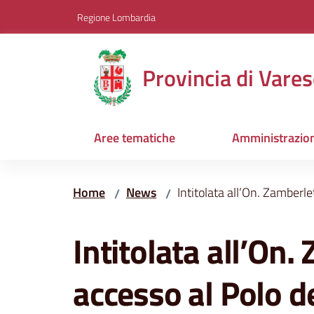
Vai al contenuto
Vai alla navigazione
Vai al footer
Regione Lombardia
Provincia di Vares
Aree tematiche
Amministrazio
Home
News
Intitolata all’On. Zamberlet
/
/
Salta al contenuto
Intitolata all’On. 
accesso al Polo d