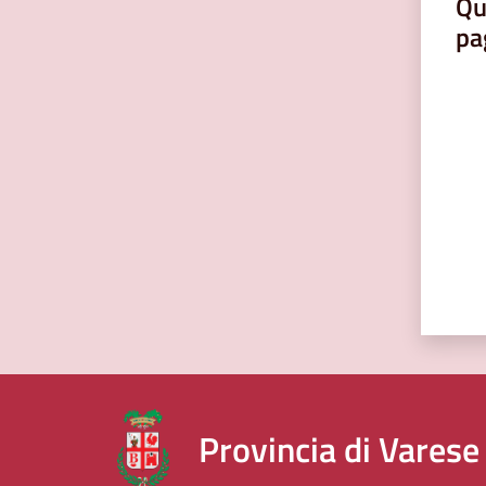
Qu
pa
Valut
Provincia di Varese