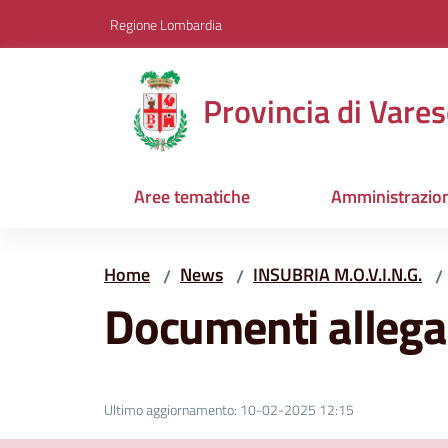
Vai al contenuto
Vai alla navigazione
Vai al footer
Regione Lombardia
Provincia di Vares
Aree tematiche
Amministrazio
Home
News
INSUBRIA M.O.V.I.N.G.
/
/
/
Documenti allega
Ultimo aggiornamento
:
10-02-2025 12:15