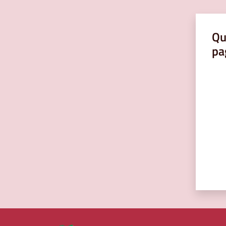
Qu
pa
Valut