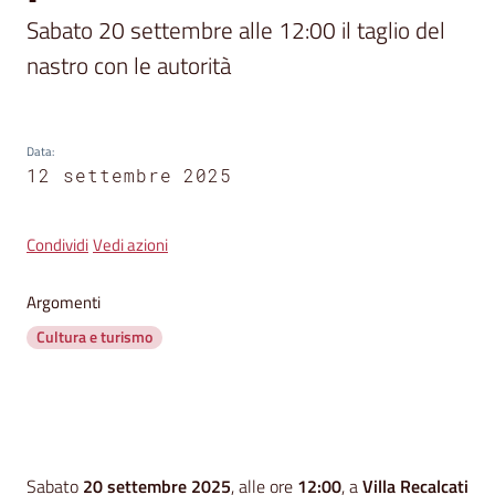
segnalazioni
Sabato 20 settembre alle 12:00 il taglio del 
News
nastro con le autorità
Menu selezionato
Eventi
Data
:
12 settembre 2025
Seguici
su
Condividi
Vedi azioni
Argomenti
Cultura e turismo
Contenuto
Sabato
20 settembre 2025
, alle ore
12:00
, a
Villa Recalcati