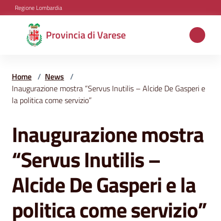
Vai al contenuto
Vai alla navigazione
Vai al footer
Regione Lombardia
Provincia
Provincia di Varese
di
Varese
Home
/
News
/
Inaugurazione mostra “Servus Inutilis – Alcide De Gasperi e
la politica come servizio”
Aree
tematiche
Inaugurazione mostra
Salta al contenuto
“Servus Inutilis –
Amministrazione
Alcide De Gasperi e la
Servizi
politica come servizio”
e