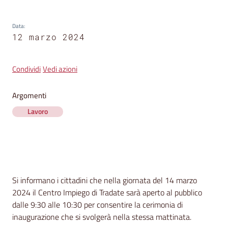
segnalazioni
Data
News
:
12 marzo 2024
Menu selezionato
Eventi
Condividi
Vedi azioni
Argomenti
Seguici
su
Lavoro
Contenuto
Si informano i cittadini che nella giornata del 14 marzo
2024 il Centro Impiego di Tradate sarà aperto al pubblico
dalle 9:30 alle 10:30 per consentire la cerimonia di
inaugurazione che si svolgerà nella stessa mattinata.