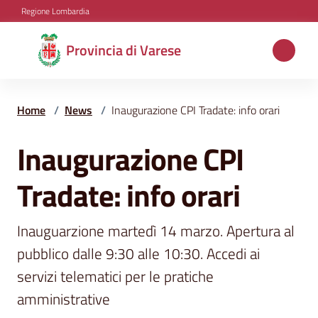
Vai al contenuto
Vai alla navigazione
Vai al footer
Regione Lombardia
Provincia
Provincia di Varese
di
Varese
Home
/
News
/
Inaugurazione CPI Tradate: info orari
Inaugurazione CPI
Salta al contenuto
Aree
tematiche
Tradate: info orari
Amministrazione
Inauguarzione martedì 14 marzo. Apertura al 
pubblico dalle 9:30 alle 10:30. Accedi ai 
servizi telematici per le pratiche 
Servizi
amministrative
e