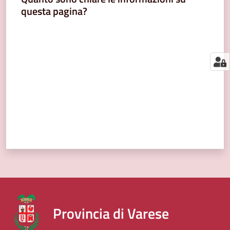
segnalazioni
questa pagina?
News
Valuta da 1 a 5 stelle
Menu selezionato
Eventi
Seguici
su
Provincia di Varese