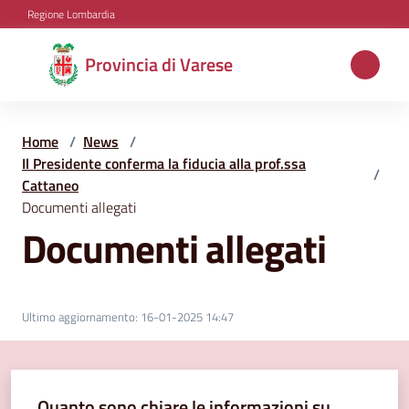
Vai al contenuto
Vai alla navigazione
Vai al footer
Regione Lombardia
Provincia
Provincia di Varese
di
Varese
Home
/
News
/
Il Presidente conferma la fiducia alla prof.ssa
/
Cattaneo
Aree
Documenti allegati
tematiche
Documenti allegati
Amministrazione
Ultimo aggiornamento
:
16-01-2025 14:47
Servizi
e
Quanto sono chiare le informazioni su