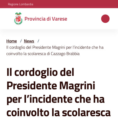
Vai al contenuto
Vai alla navigazione
Vai al footer
Regione Lombardia
Provincia
Provincia di Varese
di
Varese
Home
/
News
/
Il cordoglio del Presidente Magrini per l’incidente che ha
coinvolto la scolaresca di Cazzago Brabbia
Aree
tematiche
Il cordoglio del
Salta al contenuto
Presidente Magrini
Amministrazione
per l’incidente che ha
Servizi
coinvolto la scolaresca
e