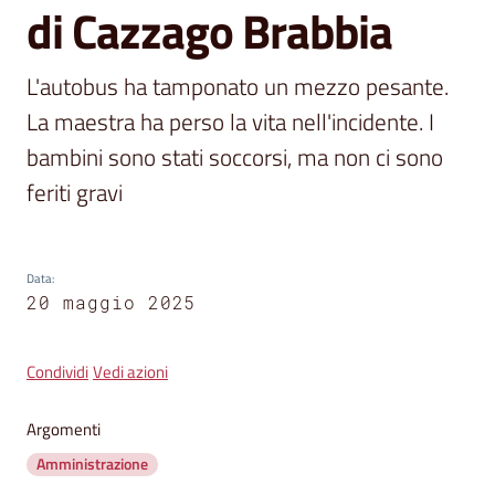
segnalazioni
di Cazzago Brabbia
News
L'autobus ha tamponato un mezzo pesante. 
Menu selezionato
La maestra ha perso la vita nell'incidente. I 
Eventi
bambini sono stati soccorsi, ma non ci sono 
feriti gravi
Seguici
su
Data
:
20 maggio 2025
Condividi
Vedi azioni
Argomenti
Amministrazione