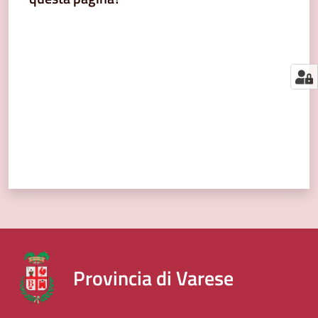
segnalazioni
Valuta da 1 a 5 stelle
News
Menu selezionato
Eventi
Seguici
su
Provincia di Varese