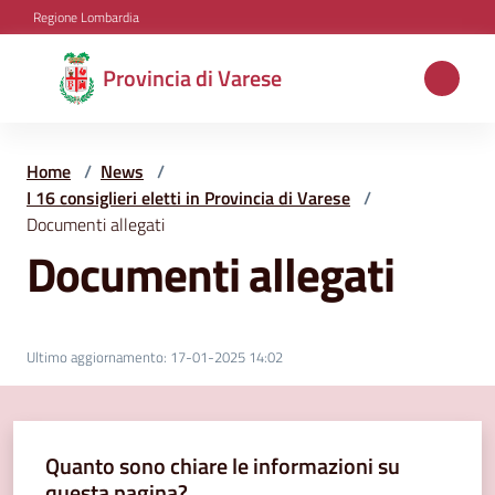
Vai al contenuto
Vai alla navigazione
Vai al footer
Regione Lombardia
Provincia
Provincia di Varese
di
Varese
Home
/
News
/
I 16 consiglieri eletti in Provincia di Varese
/
Documenti allegati
Aree
Documenti allegati
tematiche
Amministrazione
Ultimo aggiornamento
:
17-01-2025 14:02
Servizi
Quanto sono chiare le informazioni su
e
questa pagina?