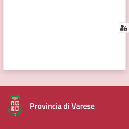
segnalazioni
Valuta da 1 a 5 stelle
News
Menu selezionato
Eventi
Seguici
su
Provincia di Varese