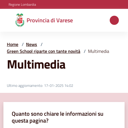
Vai al contenuto
Vai alla navigazione
Vai al footer
Regione Lombardia
Provincia
Provincia di Varese
di
Varese
Home
/
News
/
Green School riparte con tante novità
/
Multimedia
Multimedia
Aree
tematiche
Ultimo aggiornamento
:
17-01-2025 14:02
Amministrazione
Quanto sono chiare le informazioni su
Servizi
questa pagina?
e