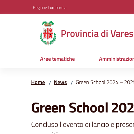
Vai al contenuto
Vai alla navigazione
Vai al footer
Regione Lombardia
Provincia di Vares
Aree tematiche
Amministrazio
Home
News
Green School 2024 – 202
/
/
Salta al contenuto
Green School 20
Concluso l'evento di lancio e prese