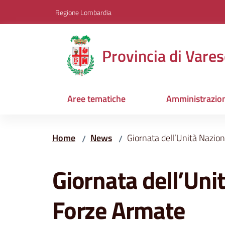
Vai al contenuto
Vai alla navigazione
Vai al footer
Regione Lombardia
Provincia di Vares
Aree tematiche
Amministrazio
Home
News
Giornata dell’Unità Nazion
/
/
Salta al contenuto
Giornata dell’Uni
Forze Armate