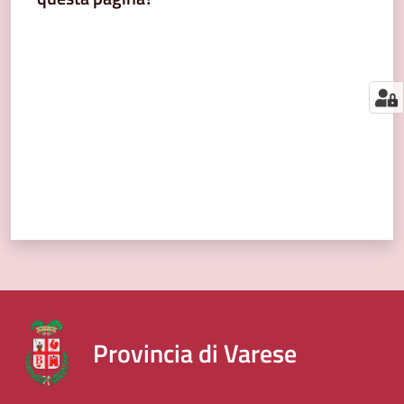
segnalazioni
Valuta da 1 a 5 stelle
News
Menu selezionato
Eventi
Seguici
su
Provincia di Varese