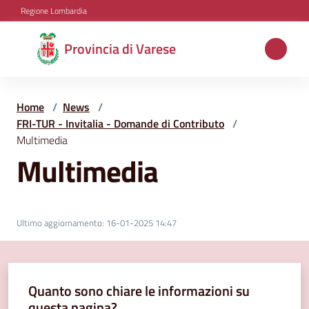
Vai al contenuto
Vai alla navigazione
Vai al footer
Regione Lombardia
Provincia
Provincia di Varese
di
Varese
Home
/
News
/
FRI-TUR - Invitalia - Domande di Contributo
/
Multimedia
Aree
Multimedia
tematiche
Amministrazione
Ultimo aggiornamento
:
16-01-2025 14:47
Servizi
Quanto sono chiare le informazioni su
e
questa pagina?