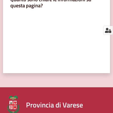
segnalazioni
questa pagina?
News
Valuta da 1 a 5 stelle
Menu selezionato
Eventi
Seguici
su
Provincia di Varese