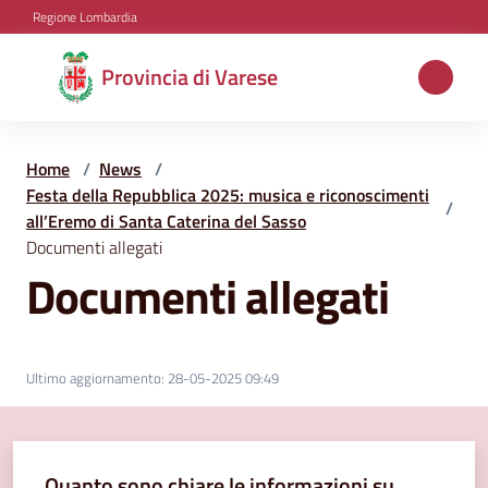
Vai al contenuto
Vai alla navigazione
Vai al footer
Regione Lombardia
Provincia
Provincia di Varese
di
Varese
Home
/
News
/
Festa della Repubblica 2025: musica e riconoscimenti
/
all’Eremo di Santa Caterina del Sasso
Aree
Documenti allegati
tematiche
Documenti allegati
Amministrazione
Ultimo aggiornamento
:
28-05-2025 09:49
Servizi
e
Quanto sono chiare le informazioni su