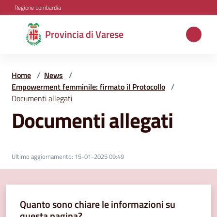
Vai al contenuto
Vai alla navigazione
Vai al footer
Regione Lombardia
Provincia
Provincia di Varese
di
Varese
Home
/
News
/
Empowerment femminile: firmato il Protocollo
/
Documenti allegati
Aree
Documenti allegati
tematiche
Amministrazione
Ultimo aggiornamento
:
15-01-2025 09:49
Servizi
Quanto sono chiare le informazioni su
e
questa pagina?