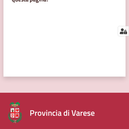
segnalazioni
Valuta da 1 a 5 stelle
News
Menu selezionato
Eventi
Seguici
su
Provincia di Varese