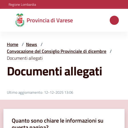
Vai al contenuto
Vai alla navigazione
Vai al footer
Regione Lombardia
Provincia
Provincia di Varese
di
Varese
Home
/
News
/
Convocazione del Consiglio Provinciale di dicembre
/
Documenti allegati
Aree
Documenti allegati
tematiche
Amministrazione
Ultimo aggiornamento
:
12-12-2025 13:06
Servizi
Quanto sono chiare le informazioni su
e
questa pagina?