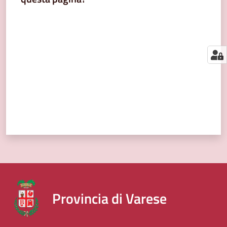
segnalazioni
Valuta da 1 a 5 stelle
News
Menu selezionato
Eventi
Seguici
su
Provincia di Varese