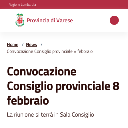
Vai al contenuto
Vai alla navigazione
Vai al footer
Regione Lombardia
Provincia
Provincia di Varese
di
Varese
Home
/
News
/
Convocazione Consiglio provinciale 8 febbraio
Aree
Convocazione
Salta al contenuto
tematiche
Consiglio provinciale 8
Amministrazione
febbraio
La riunione si terrà in Sala Consiglio
Servizi
e