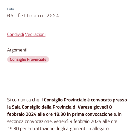
segnalazioni
Data
:
06 febbraio 2024
News
Menu selezionato
Eventi
Condividi
Vedi azioni
Argomenti
Seguici
Consiglio Provinciale
su
Contenuto
Si comunica che
il Consiglio Provinciale è convocato presso
la Sala Consiglio della Provincia di Varese giovedì 8
febbraio 2024 alle ore 18:30 in prima convocazione
e, in
seconda convocazione, venerdì 9 febbraio 2024 alle ore
19.30 per la trattazione degli argomenti in allegato.