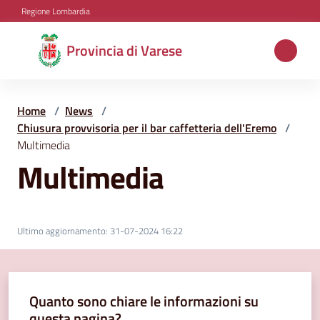
Vai al contenuto
Vai alla navigazione
Vai al footer
Regione Lombardia
Provincia
Provincia di Varese
di
Varese
Home
/
News
/
Chiusura provvisoria per il bar caffetteria dell'Eremo
/
Multimedia
Aree
Multimedia
tematiche
Amministrazione
Ultimo aggiornamento
:
31-07-2024 16:22
Servizi
Quanto sono chiare le informazioni su
e
questa pagina?