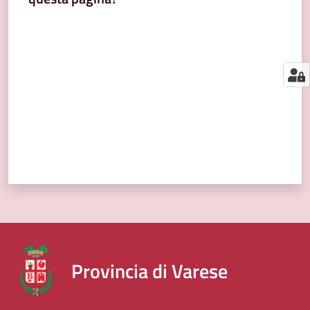
segnalazioni
Valuta da 1 a 5 stelle
News
Menu selezionato
Eventi
Seguici
su
Provincia di Varese