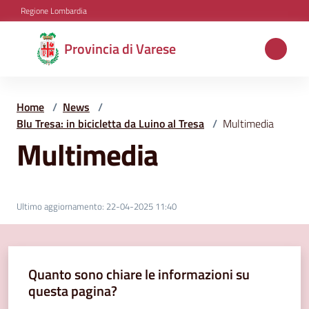
Vai al contenuto
Vai alla navigazione
Vai al footer
Regione Lombardia
Provincia
Provincia di Varese
di
Varese
Home
/
News
/
Blu Tresa: in bicicletta da Luino al Tresa
/
Multimedia
Multimedia
Aree
tematiche
Ultimo aggiornamento
:
22-04-2025 11:40
Amministrazione
Quanto sono chiare le informazioni su
Servizi
questa pagina?
e