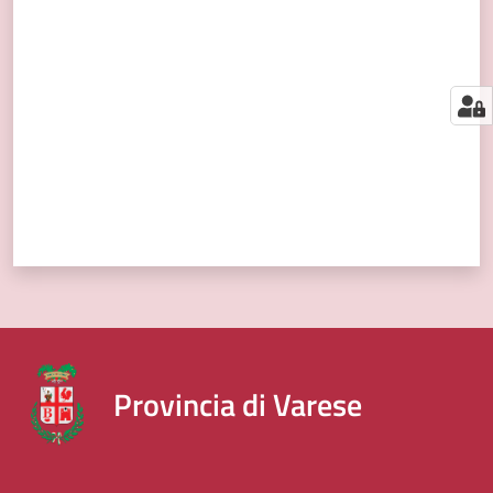
segnalazioni
Valuta da 1 a 5 stelle
News
Menu selezionato
Eventi
Seguici
su
Provincia di Varese