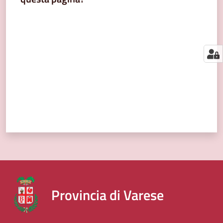
segnalazioni
Valuta da 1 a 5 stelle
News
Menu selezionato
Eventi
Seguici
su
Provincia di Varese