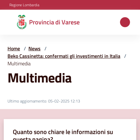
Vai al contenuto
Vai alla navigazione
Vai al footer
Regione Lombardia
Provincia
Provincia di Varese
di
Varese
Home
/
News
/
Beko Cassinetta: confermati gli investimenti in Italia
/
Multimedia
Aree
Multimedia
tematiche
Amministrazione
Ultimo aggiornamento
:
05-02-2025 12:13
Servizi
Quanto sono chiare le informazioni su
e
questa pagina?