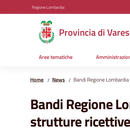
Vai al contenuto
Vai alla navigazione
Vai al footer
Regione Lombardia
Provincia di Vares
Aree tematiche
Amministrazio
Home
News
Bandi Regione Lombardia p
/
/
Salta al contenuto
Bandi Regione Lo
strutture ricettiv