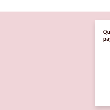
Qu
pa
Valut