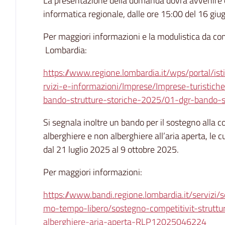
La presentazione della domanda dovrà avvenire 
informatica regionale, dalle ore 15:00 del 16 g
Per maggiori informazioni e la modulistica da comp
Lombardia:
https://www.regione.lombardia.it/wps/portal/is
rvizi-e-informazioni/Imprese/Imprese-turistiche
bando-strutture-storiche-2025/01-dgr-bando-s
Si segnala inoltre un bando per il sostegno alla co
alberghiere e non alberghiere all’aria aperta, l
dal 21 luglio 2025 al 9 ottobre 2025.
Per maggiori informazioni:
https://www.bandi.regione.lombardia.it/servizi/se
mo-tempo-libero/sostegno-competitivit-struttur
alberghiere-aria-aperta-RLP12025046224