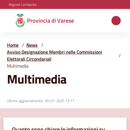
Vai al contenuto
Vai alla navigazione
Vai al footer
Regione Lombardia
Provincia
Provincia di Varese
di
Varese
Home
/
News
/
Avviso Designazione Membri nelle Commissioni
/
Elettorali Circondariali
Aree
Multimedia
tematiche
Multimedia
Amministrazione
Ultimo aggiornamento
:
30-01-2025 12:17
Servizi
e
Quanto sono chiare le informazioni su