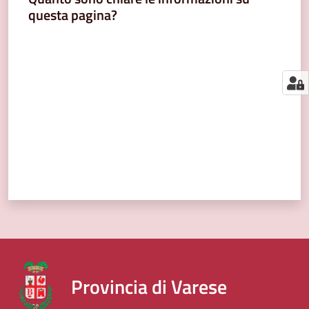
segnalazioni
questa pagina?
News
Valuta da 1 a 5 stelle
Menu selezionato
Eventi
Seguici
su
Provincia di Varese