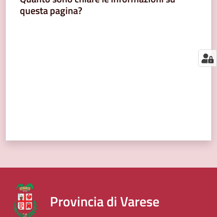
segnalazioni
questa pagina?
News
Valuta da 1 a 5 stelle
Menu selezionato
Eventi
Seguici
su
Provincia di Varese