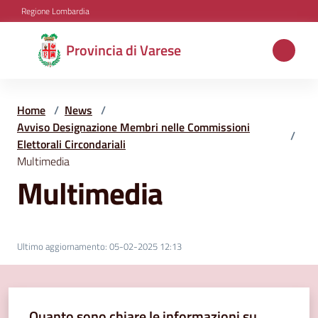
Vai al contenuto
Vai alla navigazione
Vai al footer
Regione Lombardia
Provincia
Provincia di Varese
di
Varese
Home
/
News
/
Avviso Designazione Membri nelle Commissioni
/
Elettorali Circondariali
Aree
Multimedia
tematiche
Multimedia
Amministrazione
Ultimo aggiornamento
:
05-02-2025 12:13
Servizi
e
Quanto sono chiare le informazioni su