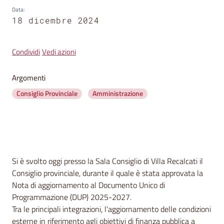
segnalazioni
Data
:
18 dicembre 2024
News
Menu selezionato
Condividi
Vedi azioni
Eventi
Argomenti
Consiglio Provinciale
Amministrazione
Seguici
su
Contenuto
Si è svolto oggi presso la Sala Consiglio di Villa Recalcati il
Consiglio provinciale, durante il quale è stata approvata la
Nota di aggiornamento al Documento Unico di
Programmazione (DUP) 2025-2027.
Tra le principali integrazioni, l'aggiornamento delle condizioni
esterne in riferimento agli obiettivi di finanza pubblica a