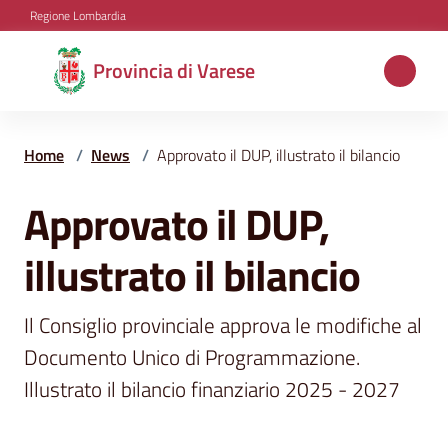
Vai al contenuto
Vai alla navigazione
Vai al footer
Regione Lombardia
Provincia
Provincia di Varese
di
Varese
Home
/
News
/
Approvato il DUP, illustrato il bilancio
Approvato il DUP,
Salta al contenuto
Aree
tematiche
illustrato il bilancio
Amministrazione
Il Consiglio provinciale approva le modifiche al 
Documento Unico di Programmazione. 
Illustrato il bilancio finanziario 2025 - 2027
Servizi
e