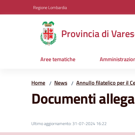
Vai al contenuto
Vai alla navigazione
Vai al footer
Regione Lombardia
Provincia di Vares
Aree tematiche
Amministrazio
Home
News
Annullo filatelico per il 
/
/
Documenti allega
Ultimo aggiornamento
:
31-07-2024 16:22