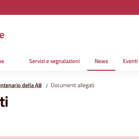
e
ne
Servizi e segnalazioni
News
Eventi
Menu selezionato
Centenario della A8
Documenti allegati
/
ti