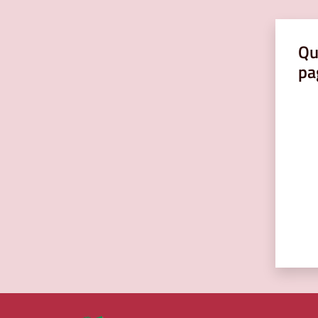
Qu
pa
Valut