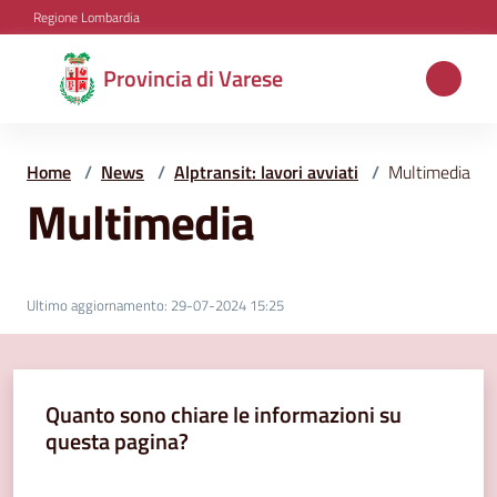
Vai al contenuto
Vai alla navigazione
Vai al footer
Regione Lombardia
Provincia
Provincia di Varese
di
Varese
Home
/
News
/
Alptransit: lavori avviati
/
Multimedia
Multimedia
Aree
tematiche
Ultimo aggiornamento
:
29-07-2024 15:25
Amministrazione
Quanto sono chiare le informazioni su
questa pagina?
Servizi
e
Valuta da 1 a 5 stelle