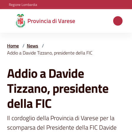
Vai al contenuto
Vai alla navigazione
Vai al footer
Regione Lombardia
Provincia
Provincia di Varese
di
Varese
Home
/
News
/
Addio a Davide Tizzano, presidente della FIC
Aree
Addio a Davide
Salta al contenuto
tematiche
Tizzano, presidente
Amministrazione
della FIC
Il cordoglio della Provincia di Varese per la 
Servizi
e
scomparsa del Presidente della FIC Davide 