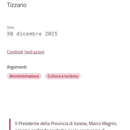
segnalazioni
Tizzano
News
Menu selezionato
Data
:
Eventi
30 dicembre 2025
Condividi
Vedi azioni
Seguici
su
Argomenti
Amministrazione
Cultura e turismo
Contenuto
Il Presidente della Provincia di Varese, Marco Magrini,