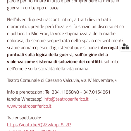
parole per nominare il lutto e per comprendere la morte in
guerra in un tempo di pace.
Nell’alveo di questi racconti intimi, a tratti lievi a tratti
drammatici, prende però forza e si fa spazio un discorso etico
e politico. In Mio Eroe, la voce stigmatizzata della madre
dolorosa, da sempre sequestrata nello spazio dei sentimenti,
si apre un varco, esce dagli stereotipi, e si pone
interrogativi
puntuali sulla logica della guerra, sull’origine della
violenza come sistema di soluzione dei conflitti
, sul mito
dell’eroe e sulla sacralità della vita umana.
Teatro Comunale di Cassano Valcuvia, via IV Novembre, 4
Info e prenotazioni: Tel 334.1185848 - 347.0154861
(anche Whatsapp)
info@teatroperiferico.it
-
www.teatroperiferico.it
Trailer spettacolo:
https://youtu.be/QVZwknpL8_8?