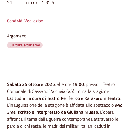
segnalazioni
21 ottobre 2025
News
Condividi
Vedi azioni
Menu selezionato
Eventi
Argomenti
Cultura e turismo
Seguici
su
Contenuto
Sabato 25 ottobre 2025
, alle ore
19.00
, presso il Teatro
Comunale di Cassano Valcuvia (VA), torna la stagione
Latitudini, a cura di Teatro Periferico e Karakorum Teatro
.
L’inaugurazione della stagione è affidata allo spettacolo
Mio
Eroe
, scritto e interpretato da Giuliana Musso
. L’opera
affronta il tema della guerra contemporanea attraverso le
parole di chi resta: le madri dei militari italiani caduti in