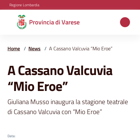
Vai al contenuto
Vai alla navigazione
Vai al footer
Regione Lombardia
Provincia
Provincia di Varese
di
Varese
Home
/
News
/
A Cassano Valcuvia “Mio Eroe”
A Cassano Valcuvia
Salta al contenuto
Aree
tematiche
“Mio Eroe”
Amministrazione
Giuliana Musso inaugura la stagione teatrale 
di Cassano Valcuvia con “Mio Eroe”
Servizi
e
Data
: