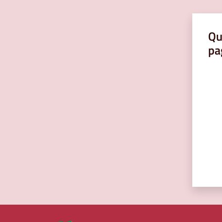
Qu
pa
Valut