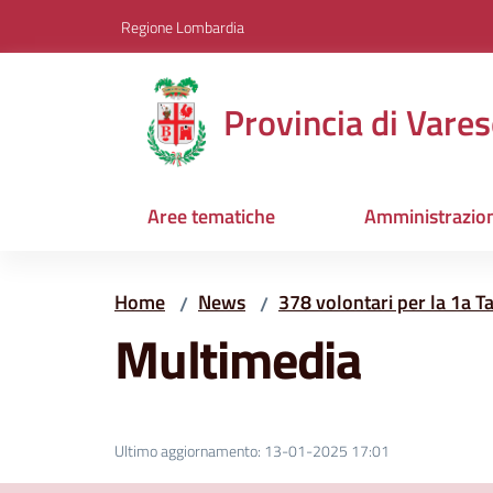
Vai al contenuto
Vai alla navigazione
Vai al footer
Regione Lombardia
Provincia di Vares
Aree tematiche
Amministrazio
Home
News
378 volontari per la 1a 
/
/
Multimedia
Ultimo aggiornamento
:
13-01-2025 17:01