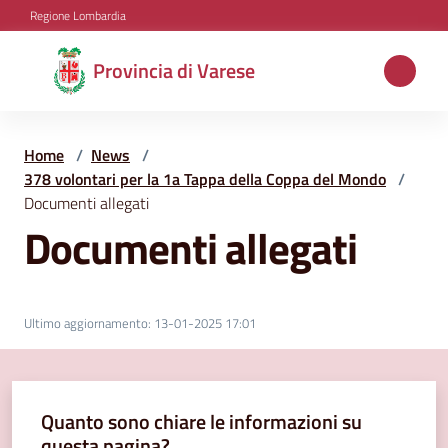
Vai al contenuto
Vai alla navigazione
Vai al footer
Regione Lombardia
Provincia
Provincia di Varese
di
Varese
Home
/
News
/
378 volontari per la 1a Tappa della Coppa del Mondo
/
Documenti allegati
Aree
Documenti allegati
tematiche
Amministrazione
Ultimo aggiornamento
:
13-01-2025 17:01
Servizi
Quanto sono chiare le informazioni su
e
questa pagina?