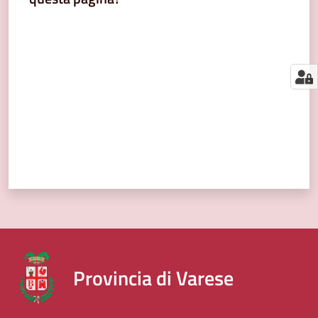
segnalazioni
Valuta da 1 a 5 stelle
News
Menu selezionato
Eventi
Seguici
su
Provincia di Varese