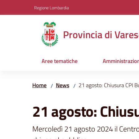
Vai al contenuto
Vai alla navigazione
Vai al footer
Regione Lombardia
Provincia di Vares
Aree tematiche
Amministrazio
Home
News
21 agosto: Chiusura CPI Bu
/
/
Salta al contenuto
21 agosto: Chiusu
Mercoledì 21 agosto 2024 il Centro 