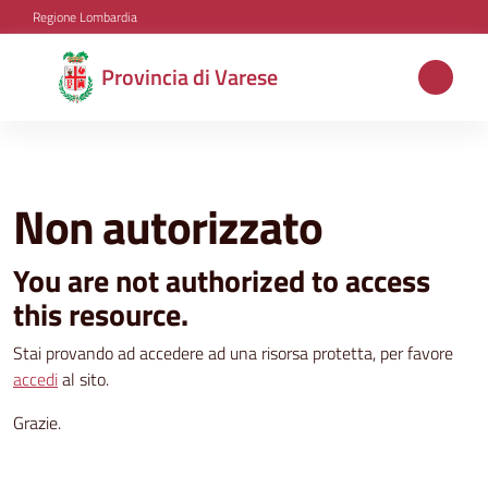
Vai al contenuto
Vai alla navigazione
Vai al footer
Regione Lombardia
Provincia
Provincia di Varese
di
Varese
Non autorizzato
Aree
tematiche
You are not authorized to access
this resource.
Amministrazione
Stai provando ad accedere ad una risorsa protetta, per favore
accedi
al sito.
Grazie.
Servizi
e