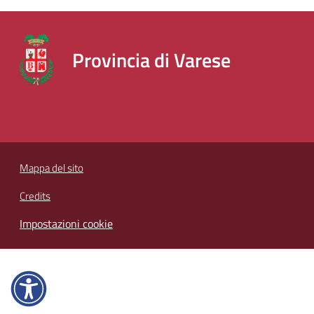
segnalazioni
News
Provincia di Varese
Eventi
Menu selezionato
Seguici
su
Mappa del sito
Credits
Impostazioni cookie