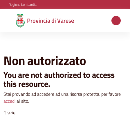
Vai al contenuto
Vai alla navigazione
Vai al footer
Regione Lombardia
Provincia
Provincia di Varese
di
Varese
Non autorizzato
Aree
tematiche
You are not authorized to access
this resource.
Amministrazione
Stai provando ad accedere ad una risorsa protetta, per favore
accedi
al sito.
Grazie.
Servizi
e