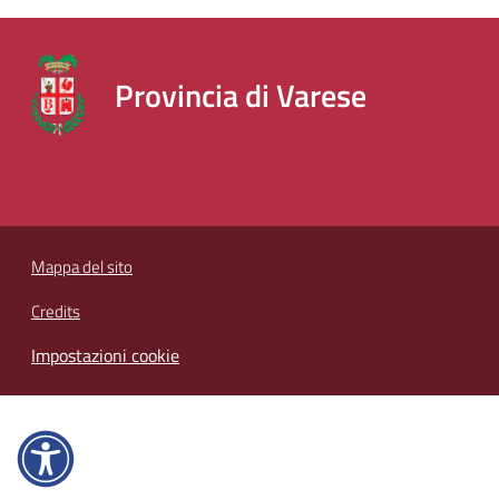
segnalazioni
News
Provincia di Varese
Eventi
Menu selezionato
Seguici
su
Mappa del sito
Credits
Impostazioni cookie