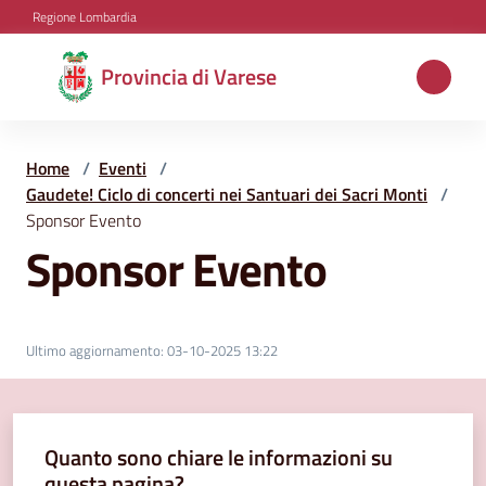
Vai al contenuto
Vai alla navigazione
Vai al footer
Regione Lombardia
Provincia
Provincia di Varese
di
Varese
Home
/
Eventi
/
Gaudete! Ciclo di concerti nei Santuari dei Sacri Monti
/
Sponsor Evento
Aree
Sponsor Evento
tematiche
Amministrazione
Ultimo aggiornamento
:
03-10-2025 13:22
Servizi
Quanto sono chiare le informazioni su
e
questa pagina?