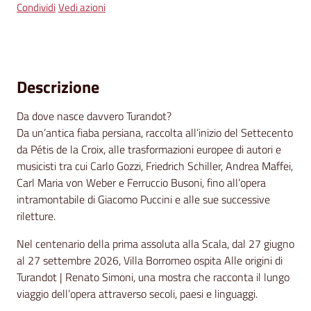
segnalazioni
Condividi
Vedi azioni
News
Eventi
Descrizione
Menu selezionato
Da dove nasce davvero Turandot?
Da un’antica fiaba persiana, raccolta all’inizio del Settecento
Seguici
da Pétis de la Croix, alle trasformazioni europee di autori e
su
musicisti tra cui Carlo Gozzi, Friedrich Schiller, Andrea Maffei,
Carl Maria von Weber e Ferruccio Busoni, fino all’opera
intramontabile di Giacomo Puccini e alle sue successive
riletture.
Nel centenario della prima assoluta alla Scala, dal 27 giugno
al 27 settembre 2026, Villa Borromeo ospita Alle origini di
Turandot | Renato Simoni, una mostra che racconta il lungo
viaggio dell’opera attraverso secoli, paesi e linguaggi.