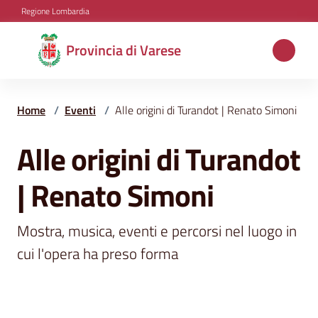
Vai al contenuto
Vai alla navigazione
Vai al footer
Regione Lombardia
Provincia
Provincia di Varese
di
Varese
Home
/
Eventi
/
Alle origini di Turandot | Renato Simoni
Alle origini di Turandot
Salta al contenuto
Aree
tematiche
| Renato Simoni
Amministrazione
Mostra, musica, eventi e percorsi nel luogo in 
cui l'opera ha preso forma
Servizi
e