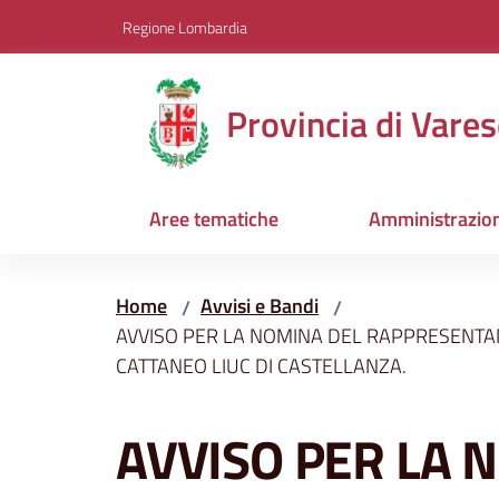
Vai al contenuto
Vai alla navigazione
Vai al footer
Regione Lombardia
Provincia di Vares
Aree tematiche
Amministrazio
Home
Avvisi e Bandi
/
/
AVVISO PER LA NOMINA DEL RAPPRESENTAN
CATTANEO LIUC DI CASTELLANZA.
Salta al contenuto
AVVISO PER LA 