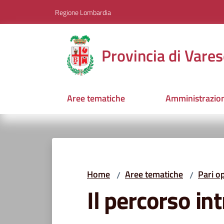
Vai al contenuto
Vai alla navigazione
Vai al footer
Regione Lombardia
Provincia di Vares
Aree tematiche
Amministrazio
Home
Aree tematiche
Pari o
/
/
Il percorso in