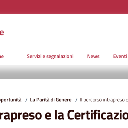
e
ne
Servizi e segnalazioni
News
Eventi
pportunità
La Parità di Genere
Il percorso intrapreso e
/
/
trapreso e la Certificazi