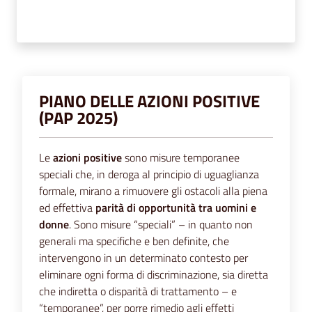
segnalazioni
News
Eventi
PIANO DELLE AZIONI POSITIVE
(PAP 2025)
Seguici
su
Le
azioni positive
sono misure temporanee
speciali che, in deroga al principio di uguaglianza
formale, mirano a rimuovere gli ostacoli alla piena
ed effettiva
parità di opportunità tra uomini e
donne
. Sono misure “speciali” – in quanto non
generali ma specifiche e ben definite, che
intervengono in un determinato contesto per
eliminare ogni forma di discriminazione, sia diretta
che indiretta o disparità di trattamento – e
“temporanee”, per porre rimedio agli effetti