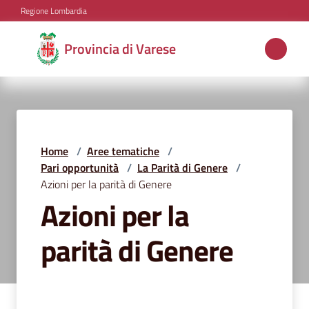
Vai al contenuto
Vai alla navigazione
Vai al footer
Regione Lombardia
Provincia
Provincia di Varese
di
Varese
Aree
Home
/
Aree tematiche
/
tematiche
Pari opportunità
/
La Parità di Genere
/
Azioni per la parità di Genere
Azioni per la
Amministrazione
parità di Genere
Servizi
e