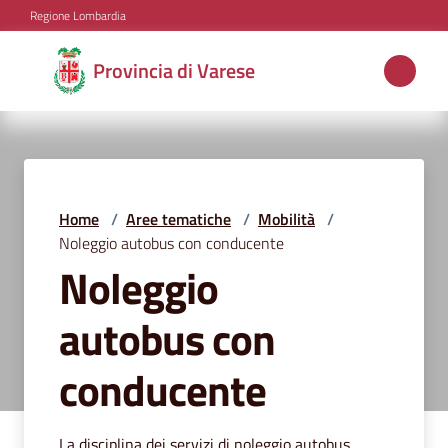
Vai al contenuto
Vai alla navigazione
Vai al footer
Regione Lombardia
Provincia
Provincia di Varese
di
Varese
Aree
Home
/
Aree tematiche
/
Mobilità
/
tematiche
Noleggio autobus con conducente
Noleggio
autobus con
Amministrazione
conducente
Servizi
e
La disciplina dei servizi di noleggio autobus