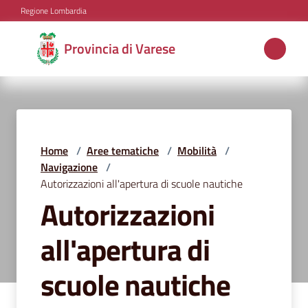
Vai al contenuto
Vai alla navigazione
Vai al footer
Regione Lombardia
Provincia
Provincia di Varese
di
Varese
Aree
Home
/
Aree tematiche
/
Mobilità
/
tematiche
Navigazione
/
Autorizzazioni all'apertura di scuole nautiche
Autorizzazioni
Amministrazione
all'apertura di
scuole nautiche
Servizi
e