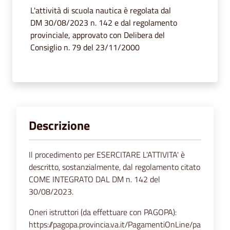
segnalazioni
L'attività di scuola nautica è regolata dal
DM 30/08/2023 n. 142 e dal regolamento
News
provinciale, approvato con Delibera del
Consiglio n. 79 del 23/11/2000
Eventi
Seguici
su
Descrizione
Il procedimento per ESERCITARE L'ATTIVITA' è
descritto, sostanzialmente, dal regolamento citato
COME INTEGRATO DAL DM n. 142 del
30/08/2023.
Oneri istruttori (da effettuare con PAGOPA):
https://pagopa.provincia.va.it/PagamentiOnLine/pa