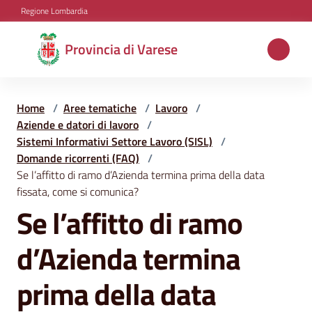
Vai al contenuto
Vai alla navigazione
Vai al footer
Regione Lombardia
Provincia
Provincia di Varese
di
Varese
Home
/
Aree tematiche
/
Lavoro
/
Aziende e datori di lavoro
/
Sistemi Informativi Settore Lavoro (SISL)
/
Aree
Domande ricorrenti (FAQ)
/
tematiche
Se l’affitto di ramo d’Azienda termina prima della data
fissata, come si comunica?
Se l’affitto di ramo
Salta al contenuto
Amministrazione
d’Azienda termina
Servizi
prima della data
e