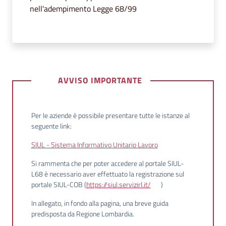
segnalazioni
nell'adempimento Legge 68/99
News
Eventi
AVVISO IMPORTANTE
Seguici
su
Per le aziende è possibile presentare tutte le istanze
al
seguente link:
SIUL - Sistema Informativo Unitario Lavoro
Si rammenta che per poter accedere al portale SIUL-
L68 è necessario aver effettuato la registrazione sul
portale SIUL-COB (
https://siul.servizirl.it/
)
In allegato, in fondo alla pagina, una breve guida
predisposta da Regione Lombardia.