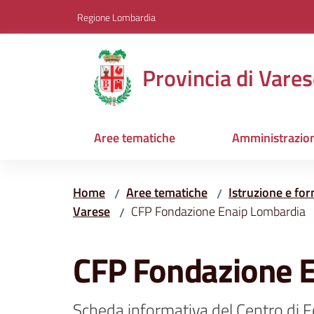
Vai al contenuto
Vai alla navigazione
Vai al footer
Regione Lombardia
Provincia di Vares
Aree tematiche
Amministrazio
Home
Aree tematiche
Istruzione e fo
/
/
Varese
CFP Fondazione Enaip Lombardia
/
Salta al contenuto
CFP Fondazione 
Scheda informativa del Centro di 