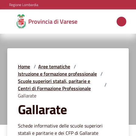
Vai al contenuto
Vai alla navigazione
Vai al footer
Regione Lombardia
Provincia
Provincia di Varese
di
Varese
Aree
Home
/
Aree tematiche
/
tematiche
Istruzione e formazione professionale
/
Scuole superiori statali, paritarie e
/
Centri di Formazione Professionale
Gallarate
Amministrazione
Gallarate
Servizi
Schede informative delle scuole superiori
e
statali e paritarie e dei CFP di Gallarate