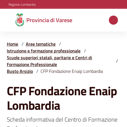
Vai al contenuto
Vai alla navigazione
Vai al footer
Regione Lombardia
Provincia
Provincia di Varese
di
Varese
Home
/
Aree tematiche
/
Istruzione e formazione professionale
/
Scuole superiori statali, paritarie e Centri di
/
Aree
Formazione Professionale
tematiche
Busto Arsizio
/
CFP Fondazione Enaip Lombardia
CFP Fondazione Enaip
Salta al contenuto
Amministrazione
Lombardia
Servizi
Scheda informativa del Centro di Formazione 
e