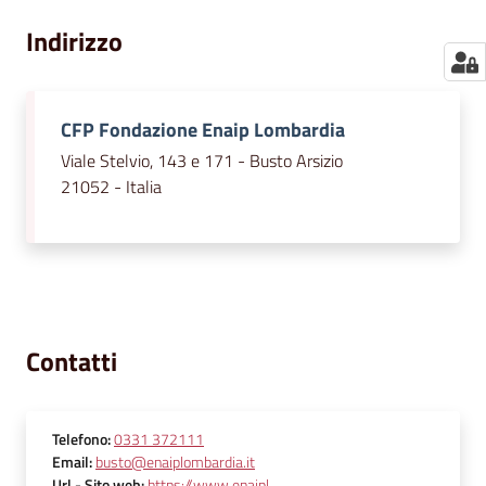
Indirizzo
CFP Fondazione Enaip Lombardia
Viale Stelvio, 143 e 171 - Busto Arsizio
21052 - Italia
Contatti
Telefono
:
0331 372111
Email
:
busto@enaiplombardia.it
Url
- Sito web
:
https://www.enaipl