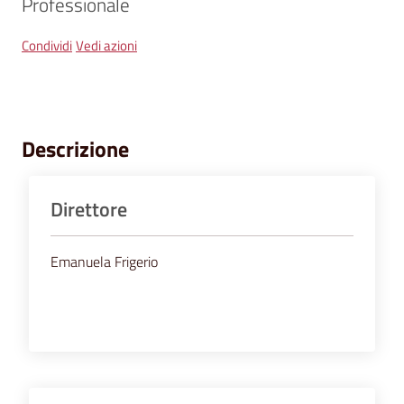
segnalazioni
Professionale
Condividi
Vedi azioni
News
Eventi
Descrizione
Seguici
su
Direttore
Emanuela Frigerio