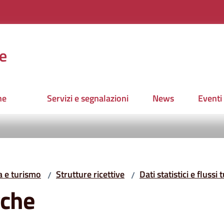
e
ne
Servizi e segnalazioni
News
Eventi
a e turismo
Strutture ricettive
Dati statistici e flussi t
/
/
rche