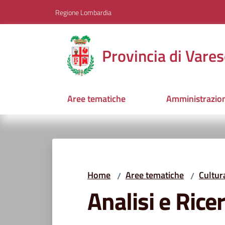
Vai al contenuto
Vai alla navigazione
Vai al footer
Regione Lombardia
Provincia di Vares
Aree tematiche
Amministrazio
Home
Aree tematiche
Cultur
/
/
Analisi e Rice