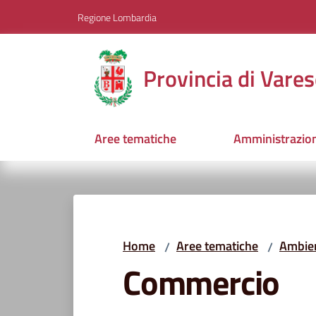
Vai al contenuto
Vai alla navigazione
Vai al footer
Regione Lombardia
Provincia di Vares
Aree tematiche
Amministrazio
Home
Aree tematiche
Ambien
/
/
Commercio