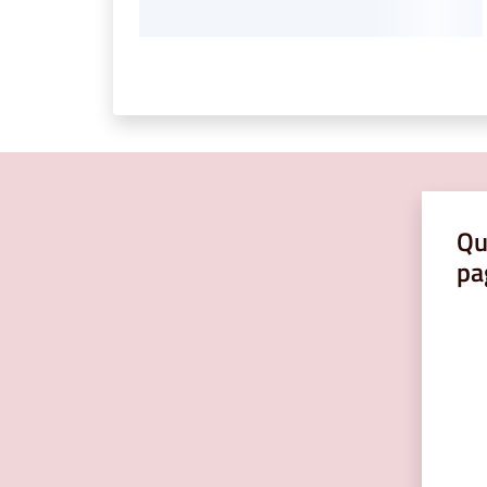
Qu
pa
Valut