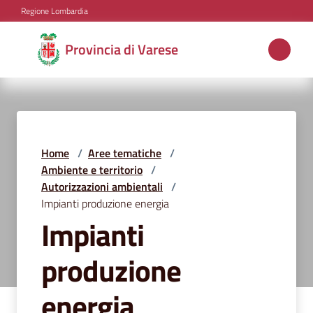
Vai al contenuto
Vai alla navigazione
Vai al footer
Regione Lombardia
Provincia
Provincia di Varese
di
Varese
Aree
Home
/
Aree tematiche
/
tematiche
Ambiente e territorio
/
Autorizzazioni ambientali
/
Impianti produzione energia
Impianti
Amministrazione
produzione
Servizi
energia
e